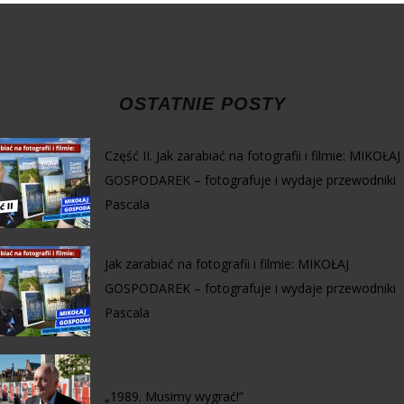
OSTATNIE POSTY
Część II. Jak zarabiać na fotografii i filmie: MIKOŁAJ
GOSPODAREK – fotografuje i wydaje przewodniki
Pascala
Jak zarabiać na fotografii i filmie: MIKOŁAJ
GOSPODAREK – fotografuje i wydaje przewodniki
Pascala
„1989. Musimy wygrać!”