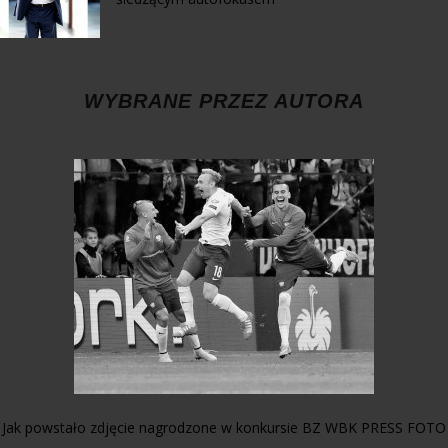
WYBRANE PRZEZ AUTORA
Jak powstało zdjęcie nagrodzone w konkursie BZ WBK PRESS FOTO