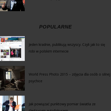
POPULARNE
Jeden kradnie, publikują wszyscy. Czyli jak to się
robi w polskim internecie
World Press Photo 2015 – zdjęcia dla osób o silnej
psychice
Jak powiązać punktowy pomiar światła ze
śledzącym autofokusem