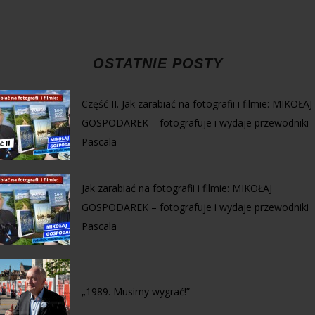
OSTATNIE POSTY
Część II. Jak zarabiać na fotografii i filmie: MIKOŁAJ
GOSPODAREK – fotografuje i wydaje przewodniki
Pascala
Jak zarabiać na fotografii i filmie: MIKOŁAJ
GOSPODAREK – fotografuje i wydaje przewodniki
Pascala
„1989. Musimy wygrać!”