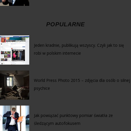
POPULARNE
Jeden kradnie, publikują wszyscy. Czyli jak to się
robi w polskim internecie
World Press Photo 2015 – zdjęcia dla osób o silnej
psychice
Jak powiązać punktowy pomiar światła ze
śledzącym autofokusem