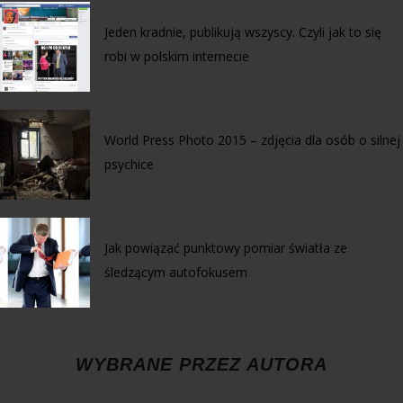
Jeden kradnie, publikują wszyscy. Czyli jak to się
robi w polskim internecie
World Press Photo 2015 – zdjęcia dla osób o silnej
psychice
Jak powiązać punktowy pomiar światła ze
śledzącym autofokusem
WYBRANE PRZEZ AUTORA