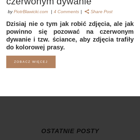
czerwonym dywanie
by
PiotrBlawicki.com
4 Comments
Share Post
Dzisiaj nie o tym jak robić zdjęcia, ale jak
powinno się pozować na czerwonym
dywanie i tzw. ściance, aby zdjęcia trafiły
do kolorowej prasy.
ZOBACZ WIĘCEJ
OSTATNIE POSTY