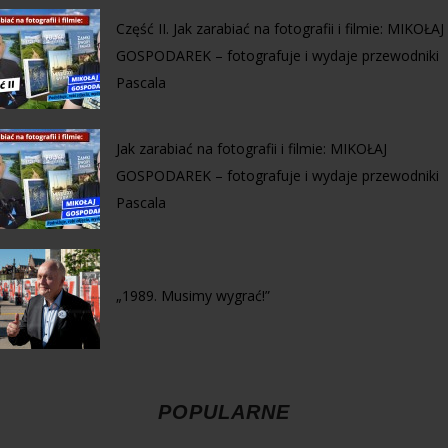
Część II. Jak zarabiać na fotografii i filmie: MIKOŁAJ
GOSPODAREK – fotografuje i wydaje przewodniki
Pascala
Jak zarabiać na fotografii i filmie: MIKOŁAJ
GOSPODAREK – fotografuje i wydaje przewodniki
Pascala
„1989. Musimy wygrać!”
POPULARNE