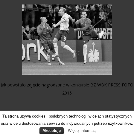
Jak powstało zdjęcie nagrodzone w konkursie BZ WBK PRESS FOTO
2015
Ta strona używa cookies i podobnych technologii w celach statystycznych
oraz w celu dostosowania serwisu do indywidualnych potrzeb użytkowników.
Akceptuję
Więcej informacji