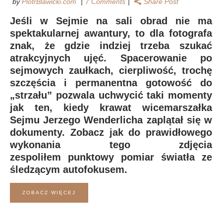
by
PiotrBlawicki.com
7 Comments
Share Post
Jeśli w Sejmie na sali obrad nie ma
spektakularnej awantury, to dla fotografa
znak, że gdzie indziej trzeba szukać
atrakcyjnych ujęć. Spacerowanie po
sejmowych zaułkach, cierpliwość, trochę
szczęścia i permanentna gotowość do
„strzału” pozwala uchwycić taki momenty
jak ten, kiedy krawat wicemarszałka
Sejmu Jerzego Wenderlicha zaplątał się w
dokumenty. Zobacz jak do prawidłowego
wykonania tego zdjęcia
zespoliłem punktowy pomiar światła ze
śledzącym autofokusem.
ZOBACZ WIĘCEJ