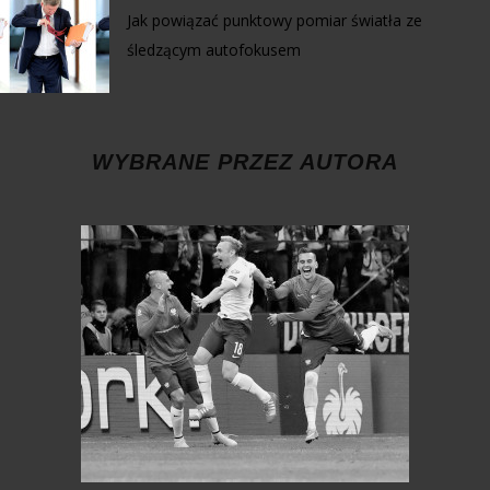
Jak powiązać punktowy pomiar światła ze
śledzącym autofokusem
WYBRANE PRZEZ AUTORA