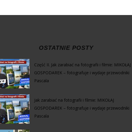
OSTATNIE POSTY
Część II. Jak zarabiać na fotografii i filmie: MIKOŁAJ
GOSPODAREK – fotografuje i wydaje przewodniki
Pascala
Jak zarabiać na fotografii i filmie: MIKOŁAJ
GOSPODAREK – fotografuje i wydaje przewodniki
Pascala