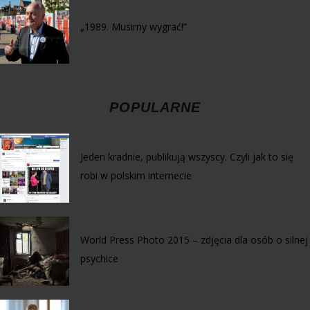
„1989. Musimy wygrać!”
POPULARNE
Jeden kradnie, publikują wszyscy. Czyli jak to się
robi w polskim internecie
World Press Photo 2015 – zdjęcia dla osób o silnej
psychice