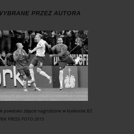
WYBRANE PRZEZ AUTORA
ak powstało zdjęcie nagrodzone w konkursie BZ
BK PRESS FOTO 2015