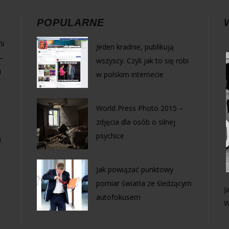
POPULARNE
ii
Jeden kradnie, publikują
–
wszyscy. Czyli jak to się robi
i
w polskim internecie
World Press Photo 2015 –
zdjęcia dla osób o silnej
psychice
i
Jak powiązać punktowy
pomiar światła ze śledzącym
J
autofokusem
W