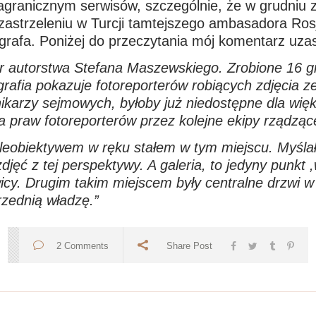
 zagranicznym serwisów, szczególnie, że w grudniu 
astrzeleniu w Turcji tamtejszego ambasadora Ros
tografa. Poniżej do przeczytania mój komentarz uza
r autorstwa Stefana Maszewskiego. Zrobione 16 gru
fia pokazuje fotoreporterów robiących zdjęcia ze 
ikarzy sejmowych, byłoby już niedostępne dla więk
a praw fotoreporterów przez kolejne ekipy rządząc
eleobiektywem w ręku stałem w tym miejscu. Myśla
 zdjęć z tej perspektywy. A galeria, to jedyny punk
icy. Drugim takim miejscem były centralne drzwi w 
rzednią władzę.”
2 Comments
Share Post