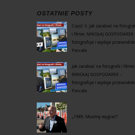
OSTATNIE POSTY
Część II. Jak zarabiać na fotograf
i filmie: MIKOŁAJ GOSPODAREK 
fotografuje i wydaje przewodnik
Pascala
Jak zarabiać na fotografii i filmie:
MIKOŁAJ GOSPODAREK –
fotografuje i wydaje przewodnik
Pascala
„1989. Musimy wygrać!”