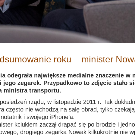
odsumowanie roku – minister Nowa
afia odegrała największe medialne znaczenie w
jego zegarek. Przypadkowo to zdjęcie stało si
 ministra transportu.
posiedzeń rządu, w listopadzie 2011 r. Tak dokładn
ra często nie wchodzą na salę obrad, tylko czekają
 notatnik i swojego iPhone’a.
ister kciukiem zaczął drapać się po brodzie i jedn
owego, drogiego zegarka Nowak kilkukrotnie nie w