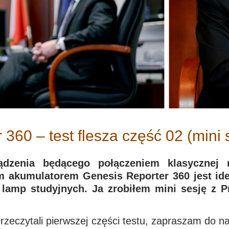
360 – test flesza część 02 (mini
ządzenia będącego połączeniem klasycznej r
m akumulatorem Genesis Reporter 360 jest ide
lamp studyjnych. Ja zrobiłem mini sesję z P
rzeczytali pierwszej części testu, zapraszam do na