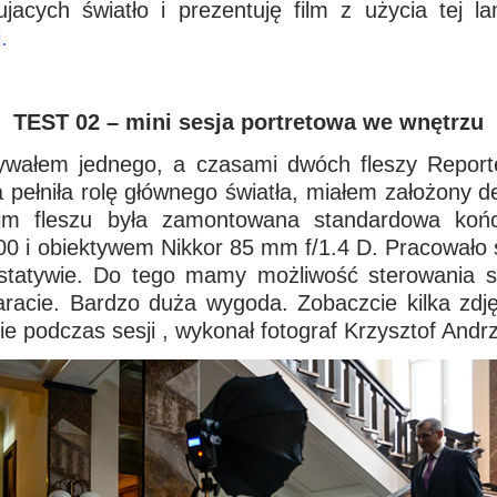
jacych światło i prezentuję film z użycia tej 
.
TEST 02 – mini sesja portretowa we wnętrzu
ywałem jednego, a czasami dwóch fleszy Repor
a pełniła rolę głównego światła, miałem założony
ugim fleszu była zamontowana standardowa ko
 i obiektywem Nikkor 85 mm f/1.4 D. Pracowało s
 statywie. Do tego mamy możliwość sterowania s
cie. Bardzo duża wygoda. Zobaczcie kilka zdjęć
nie podczas sesji , wykonał fotograf Krzysztof Andr