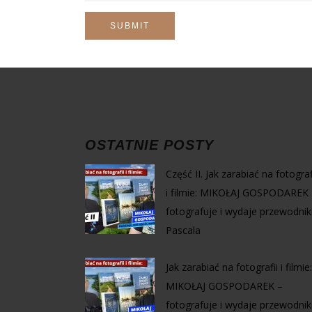
OSTATNIE POSTY
Część II. Jak zarabiać na fotograf
i filmie: MIKOŁAJ GOSPODAREK 
fotografuje i wydaje przewodnik
Pascala
Jak zarabiać na fotografii i filmie:
MIKOŁAJ GOSPODAREK –
fotografuje i wydaje przewodnik