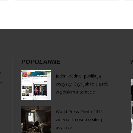
POPULARNE
ii
Jeden kradnie, publikują
–
wszyscy. Czyli jak to się robi
i
w polskim internecie
World Press Photo 2015 –
zdjęcia dla osób o silnej
psychice
i