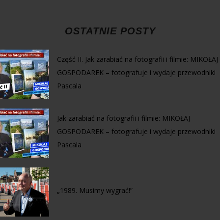
OSTATNIE POSTY
Część II. Jak zarabiać na fotografii i filmie: MIKOŁAJ
GOSPODAREK – fotografuje i wydaje przewodniki
Pascala
Jak zarabiać na fotografii i filmie: MIKOŁAJ
GOSPODAREK – fotografuje i wydaje przewodniki
Pascala
„1989. Musimy wygrać!”