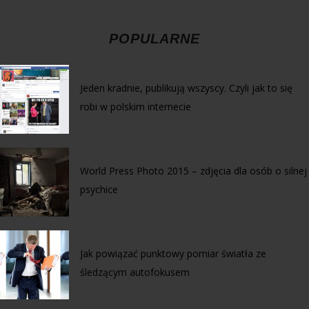
POPULARNE
Jeden kradnie, publikują wszyscy. Czyli jak to się
robi w polskim internecie
World Press Photo 2015 – zdjęcia dla osób o silnej
psychice
Jak powiązać punktowy pomiar światła ze
śledzącym autofokusem