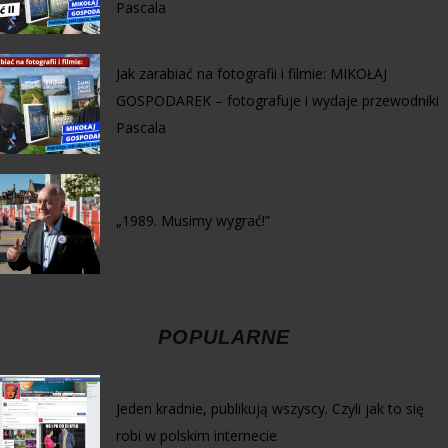
Pascala
Jak zarabiać na fotografii i filmie: MIKOŁAJ
GOSPODAREK – fotografuje i wydaje przewodniki
Pascala
„1989. Musimy wygrać!”
POPULARNE
Jeden kradnie, publikują wszyscy. Czyli jak to się
robi w polskim internecie