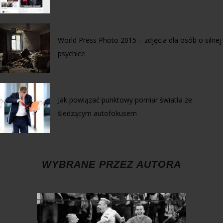
World Press Photo 2015 – zdjęcia dla osób o silnej
psychice
Jak powiązać punktowy pomiar światła ze
śledzącym autofokusem
WYBRANE PRZEZ AUTORA