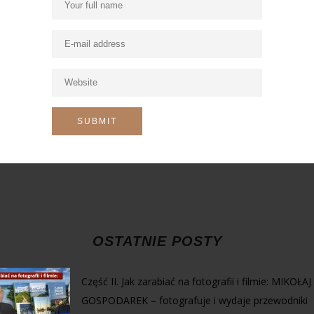
OSTATNIE POSTY
Część II. Jak zarabiać na fotografii i filmie: MIKOŁAJ
GOSPODAREK – fotografuje i wydaje przewodniki