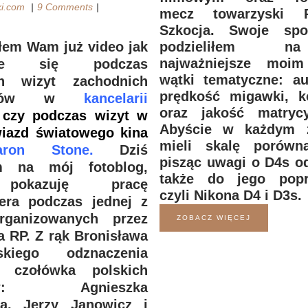
ki.com
9 Comments
mecz towarzyski 
Szkocja. Swoje spos
podzieliłem n
em Wam już video jak
najważniejsze moi
fuje się podczas
wątki tematyczne: au
ych wizyt zachodnich
prędkość migawki, ko
ódców w
kancelarii
oraz jakość matry
 czy podczas wizyt w
Abyście w każdym 
iazd światowego kina
mieli skalę porówn
aron Stone.
Dziś
pisząc uwagi o D4s o
m na mój fotoblog,
także do jego popr
pokazuję pracę
czyli Nikona D4 i D3s.
tera podczas jednej z
rganizowanych przez
ZOBACZ WIĘCEJ
a RP. Z rąk Bronisława
skiego odznaczenia
e czołówka polskich
stów: Agnieszka
a, Jerzy Janowicz i