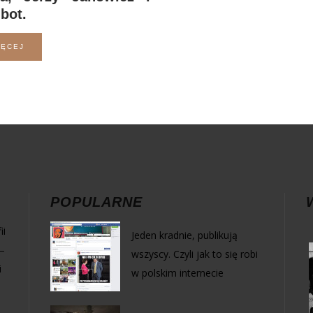
bot.
IĘCEJ
POPULARNE
ii
Jeden kradnie, publikują
–
wszyscy. Czyli jak to się robi
i
w polskim internecie