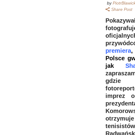
by
PiotrBlawic
Share Post
Pokazywał
fotogra
oficjaln
przyw
premiera
,
Polsce gw
jak
Sh
zaprasza
gdzie 
fotorepor
imprez o
prezydent
Komorow
otrzymuj
tenisi
Radwańsk