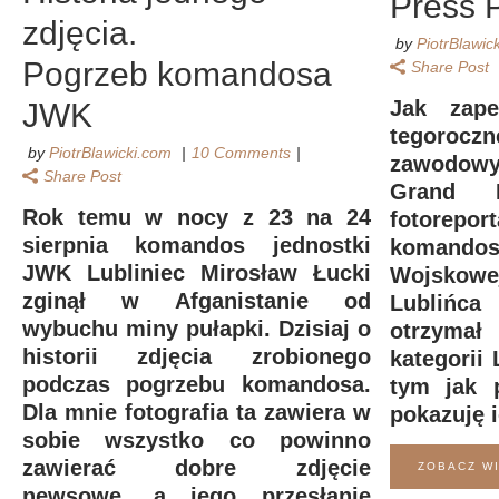
Press 
zdjęcia.
by
PiotrBlawic
Pogrzeb komandosa
Share Post
Jak zap
JWK
tegoroczn
by
PiotrBlawicki.com
10 Comments
zawodow
Share Post
Grand 
Rok temu w nocy z 23 na 24
fotorep
sierpnia komandos jednostki
komand
JWK Lubliniec Mirosław Łucki
Wojsko
zginął w Afganistanie od
Lublińc
wybuchu miny pułapki. Dzisiaj o
otrzymał
historii zdjęcia zrobionego
kategorii 
podczas pogrzebu komandosa.
tym jak p
Dla mnie fotografia ta zawiera w
pokazuję 
sobie wszystko co powinno
zawierać dobre zdjęcie
ZOBACZ W
newsowe, a jego przesłanie