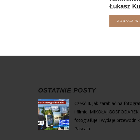
Łukasz Ku
ZOBACZ W
OSTATNIE POSTY
Część II. Jak zarabiać na fotograf
i filmie: MIKOŁAJ GOSPODAREK 
fotografuje i wydaje przewodnik
Pascala