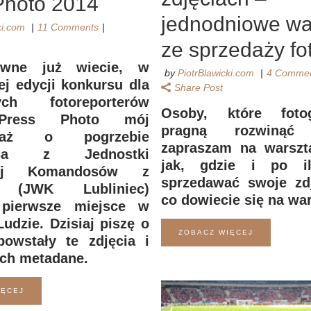
Photo 2014
jednodniowe wa
ki.com
11 Comments
ze sprzedaży fot
ewne już wiecie, w
by
PiotrBlawicki.com
4 Comme
ej edycji konkursu dla
Share Post
ych fotoreporterów
Osoby, które foto
Press Photo mój
pragną rozwinąć 
ortaż o pogrzebie
zapraszam na warszt
osa z Jednostki
jak, gdzie i po i
wej Komandosów z
sprzedawać swoje zdj
a (JWK Lubliniec)
co dowiecie się na wa
 pierwsze miejsce w
Ludzie. Dzisiaj piszę o
ZOBACZ WIĘCEJ
owstały te zdjęcia i
ich metadane.
IĘCEJ