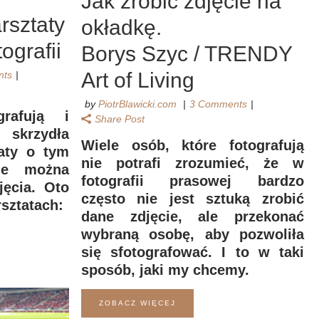
Jak zrobić zdjęcie na
rsztaty
okładkę.
ografii
Borys Szyc / TRENDY
Art of Living
nts
by
PiotrBlawicki.com
3 Comments
grafują i
Share Post
skrzydła
Wiele osób, które fotografują
aty o tym
nie potrafi zrozumieć, że w
le można
fotografii prasowej bardzo
ęcia. Oto
często nie jest sztuką zrobić
rsztatach:
dane zdjęcie, ale przekonać
wybraną osobę, aby pozwoliła
się sfotografować. I to w taki
sposób, jaki my chcemy.
ZOBACZ WIĘCEJ