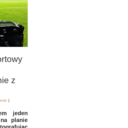
ortowy
ie z
nts
em jeden
 na planie
ografując