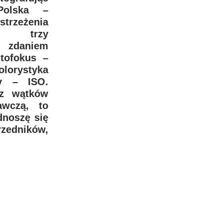
Polska –
trzeżenia
a trzy
m zdaniem
tofokus –
lorystyka
cy – ISO.
z wątków
awczą, to
dnoszę się
zedników,