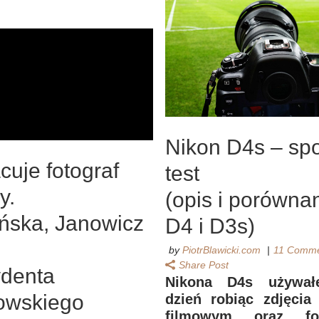
Nikon D4s – sp
cuje fotograf
test
y.
(opis i porównan
ska, Janowicz
D4 i D3s)
by
PiotrBlawicki.com
11 Comme
Share Post
ydenta
Nikona D4s używał
owskiego
dzień robiąc zdjęcia
filmowym oraz fot